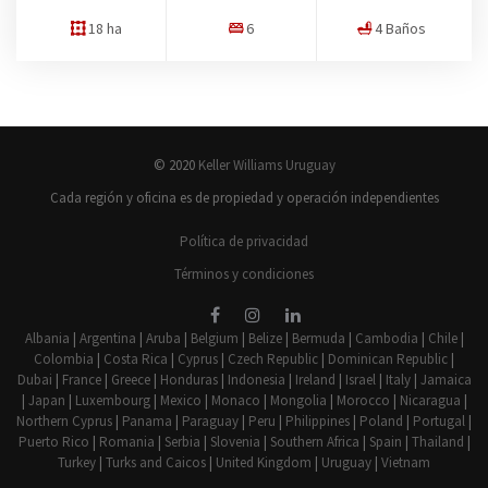
18 ha
6
4 Baños
© 2020
Keller Williams Uruguay
Cada región y oficina es de propiedad y operación independientes
Política de privacidad
Términos y condiciones
Albania
|
Argentina
|
Aruba
|
Belgium
|
Belize
|
Bermuda
|
Cambodia
|
Chile
|
Colombia
|
Costa Rica
|
Cyprus
|
Czech Republic
|
Dominican Republic
|
Dubai
|
France
|
Greece
|
Honduras
|
Indonesia
|
Ireland
|
Israel
|
Italy
|
Jamaica
|
Japan
|
Luxembourg
|
Mexico
|
Monaco
|
Mongolia
|
Morocco
|
Nicaragua
|
Northern Cyprus
|
Panama
|
Paraguay
|
Peru
|
Philippines
|
Poland
|
Portugal
|
Puerto Rico
|
Romania
|
Serbia
|
Slovenia
|
Southern Africa
|
Spain
|
Thailand
|
Turkey
|
Turks and Caicos
|
United Kingdom
|
Uruguay
|
Vietnam